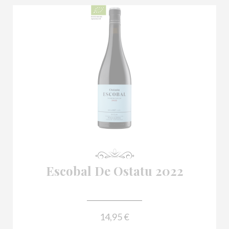

Escobal De Ostatu 2022
14,95 €