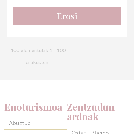
Erosi
-100 elementutik 1--100
erakusten
Enoturismoa
Zentzudun
ardoak
Abuztua
Ostatu Blanco