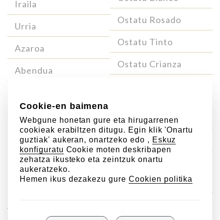
Iraila
Ostatu Rosado
Urria
Ostatu Tinto
Azaroa
Ostatu Crianza
Abendua
Ostatu Reserva
Ostatu Blanco Gran
Reserva
Ostatu Gran Reserva
Lursaileko
Ardo Bereziak
Ardoak
Laderas de Ostatu