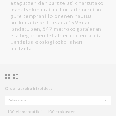
ezagutzen den partzelatik hartutako
mahatsekin eratua. Lursail horretan
gure tempranillo onenen hautua
aurki daiteke. Lursaila 1995ean
landatu zen, 547 metroko garaieran
eta hego-mendebaldera orientatuta.
Landatze ekologikoko lehen
partzela.
Ordenatzeko irizpidea:

Relevance
-100 elementutik 1--100 erakusten